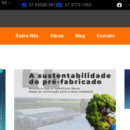
– RS –
51 99330-9912
51 3773-1050
Sobre Nós
Obras
Blog
Contato